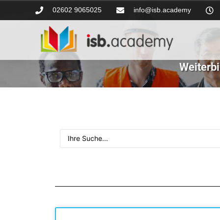
02602 9065025
info@isb.academy
Weiterb