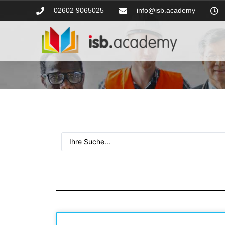
02602 9065025
info@isb.academy