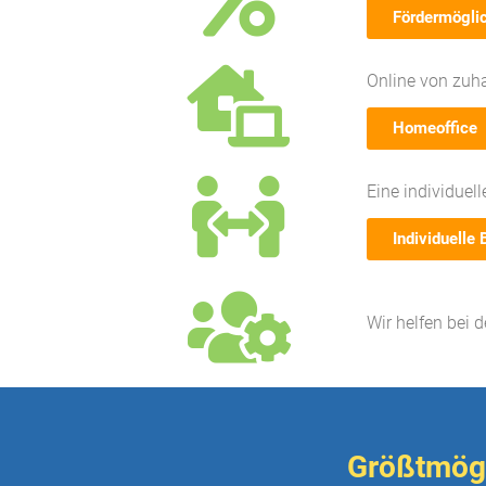
Fördermögli
Online von zuh
Homeoffice
Eine individuel
Individuelle 
Wir helfen bei 
Größtmögl