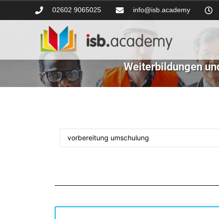
02602 9065025
info@isb.academy
Weiterbildungen un